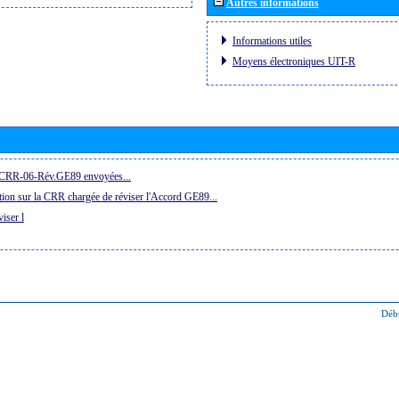
Autres informations
Informations utiles
Moyens électroniques UIT-R
la CRR-06-Rév.GE89 envoyées...
ion sur la CRR chargée de réviser l'Accord GE89...
iser l
Déb