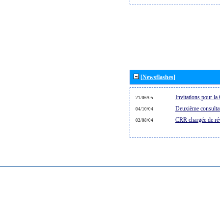
[Newsflashes]
Invitations pour 
21/06/05
Deuxième consultat
04/10/04
CRR chargée de rév
02/08/04