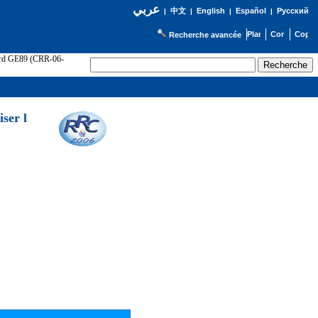
عربي
English
Español
Русский
|
中文
|
|
|
Recherche avancée
cord GE89 (CRR-06-
ser l