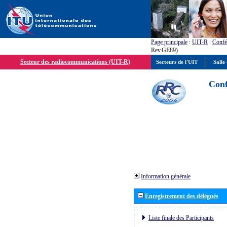
Page principale
:
UIT-R
:
Confé
Rev.GE89)
Secteur des radiocommunications (UIT-R)
Secteurs de l'UIT
Salle 
Conf
Information générale
Enregistrement des délégués
Liste finale des Participants