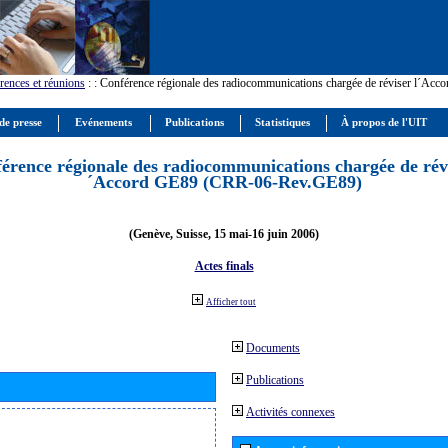
rences et réunions
:
: Conférence régionale des radiocommunications chargée de réviser l´Ac
de presse
Evénements
Publications
Statistiques
À propos de l'UIT
érence régionale des radiocommunications chargée de révi
´Accord GE89 (CRR-06-Rev.GE89)
(Genève, Suisse, 15 mai-16 juin 2006)
Actes finals
Afficher tout
Documents
Publications
Activités connexes