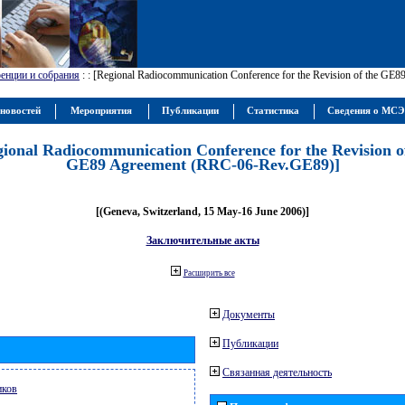
енции и собрания
:
: [Regional Radiocommunication Conference for the Revision of the GE
новостей
Мероприятия
Публикации
Статистика
Сведения о МС
gional Radiocommunication Conference for the Revision o
GE89 Agreement (RRC-06-Rev.GE89)]
[(Geneva, Switzerland, 15 May-16 June 2006)]
Заключительные акты
Расширить все
Документы
Публикации
Связанная деятельность
иков