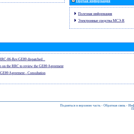
Прочая информация
Полезная информация
Электронные средства МСЭ-R
e RRC-06-Rev.GE89 dispatched...
on on the RRC to review the GE89 Agreement
 GE89 Agreement - Consultation
Подняться в верхнюю часть
-
Обратная связь
-
Инф
П