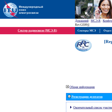
Домашний
:
МСЭ-R
:
Конфер
Rev.GE89)]
Сектор радиосвязи (МСЭ-R)
Секторы МСЭ
Отдел 
[Re
Общая информация
Регистрация делегатов
Окончательный список участн