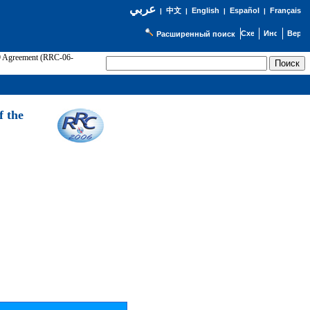
عربي
English
Español
Français
|
中文
|
|
|
Расширенный поиск
89 Agreement (RRC-06-
Э
f the