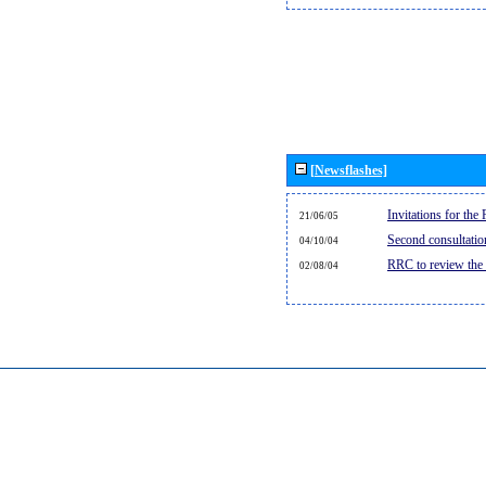
[Newsflashes]
Invitations for th
21/06/05
Second consultati
04/10/04
RRC to review the
02/08/04