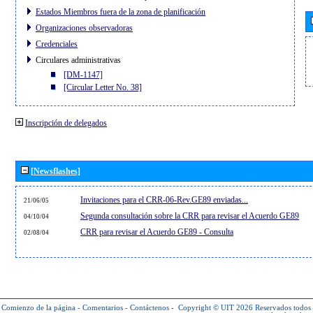
Estados Miembros fuera de la zona de planificación
Organizaciones observadoras
Credenciales
Circulares administrativas
[DM-1147]
[Circular Letter No. 38]
Inscripción de delegados
[Newsflashes]
Invitaciones para el CRR-06-Rev.GE89 enviadas...
21/06/05
Segunda consultación sobre la CRR para revisar el Acuerdo GE89
04/10/04
CRR para revisar el Acuerdo GE89 - Consulta
02/08/04
Comienzo de la página
-
Comentarios
-
Contáctenos
-
Copyright © UIT 2026
Reservados todos