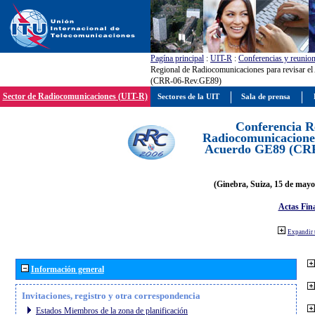
Pagína principal
:
UIT-R
:
Conferencias y reunio
Regional de Radiocomunicaciones para revisar e
(CRR-06-Rev.GE89)
Sector de Radiocomunicaciones (UIT-R)
Sectores de la UIT
Sala de prensa
Conferencia R
Radiocomunicaciones
Acuerdo GE89 (CR
(Ginebra, Suiza, 15 de mayo
Actas Fina
Expandir 
Información general
Invitaciones, registro y otra correspondencia
Estados Miembros de la zona de planificación