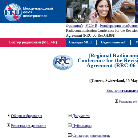
Домашний
:
МСЭ-R
:
Конференции и собрани
Radiocommunication Conference for the Revisio
Agreement (RRC-06-Rev.GE89)]
Сектор радиосвязи (МСЭ-R)
Секторы МСЭ
Отдел новостей
М
[Regional Radiocom
Conference for the Revis
Agreement (RRC-06-
[(Geneva, Switzerland, 15 May
Заключительные 
Расширить все
Общая информация
Документы
Регистрация делегатов
Публикации
Связанная деятельность