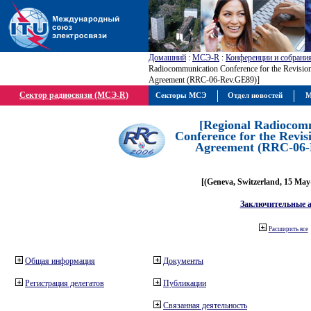
Домашний
:
МСЭ-R
:
Конференции и собрани
Radiocommunication Conference for the Revisio
Agreement (RRC-06-Rev.GE89)]
Сектор радиосвязи (МСЭ-R)
Секторы МСЭ
Отдел новостей
М
[Regional Radiocom
Conference for the Revis
Agreement (RRC-06-
[(Geneva, Switzerland, 15 May
Заключительные 
Расширить все
Общая информация
Документы
Регистрация делегатов
Публикации
Связанная деятельность