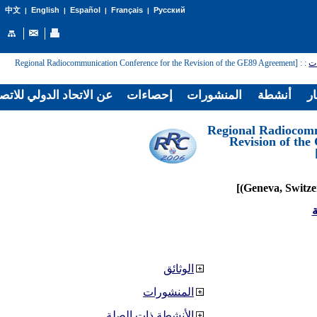
English
Español
Français
Русский
中文
|
|
|
|
ات
:
: [Regional Radiocommunication Conference for the Revision of the GE89 Agreement
ار
أنشطة
المنشورات
إحصاءات
عن الاتحاد الدولي للاتص
[Regional Radiocom
Revision of th
ة
الوثائق
المنشورات
الأنشطة ذات الصلة