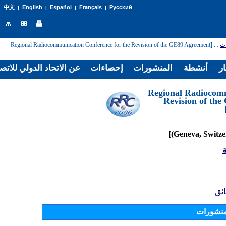
English
Español
Français
Русский
中文
|
|
|
|
: [Regional Radiocommunication Conference for the Revision of the GE89 Agreement
:
ات
ار
أنشطة
المنشورات
إحصاءات
عن الاتحاد الدولي للاتص
[Regional Radiocom
Revision of th
ة
ائق
منشورات