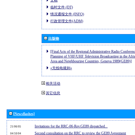
文稿
临时文件 (DT)
情况通报文件 (INFO)
行政管理文件(ADM)
出版物
[Final Acts of the Regional Administrative Radio Conferenc
Planning of VHF/UHF Television Broadcasting in the Afri
Area and Neighbouring Countries, Geneva 1989(GE89)]
«无线电规则»
相关活动
其它信息
[Newsflashes]
Invitations for the RRC-06-Rev.GE89 dispatched...
21/06/05
Second consultation on the RRC to review the GE89 Agreement
04/10/04