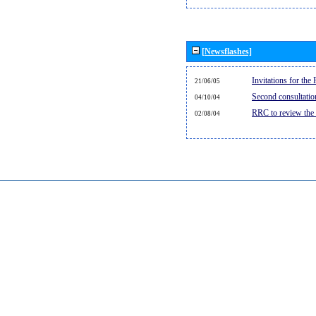
[Newsflashes]
Invitations for th
21/06/05
Second consultati
04/10/04
RRC to review the
02/08/04