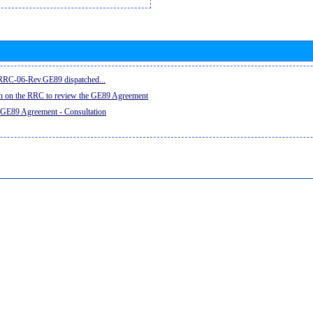
e RRC-06-Rev.GE89 dispatched...
on on the RRC to review the GE89 Agreement
 GE89 Agreement - Consultation