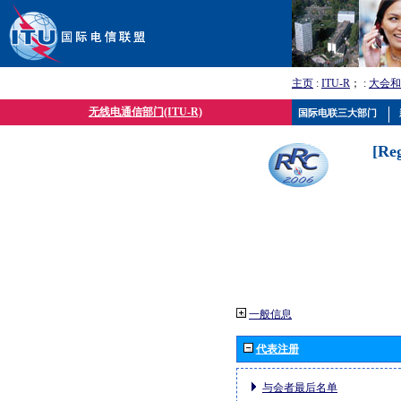
主页
:
ITU-R
； :
大会和
无线电通信部门(ITU-R)
国际电联三大部门
[Re
一般信息
代表注册
与会者最后名单