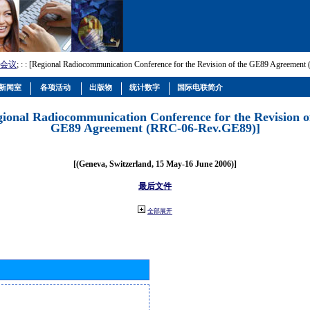
会议
; :
: [Regional Radiocommunication Conference for the Revision of the GE89 Agreemen
新闻室
各项活动
出版物
统计数字
国际电联简介
gional Radiocommunication Conference for the Revision o
GE89 Agreement (RRC-06-Rev.GE89)]
[(Geneva, Switzerland, 15 May-16 June 2006)]
最后文件
全部展开