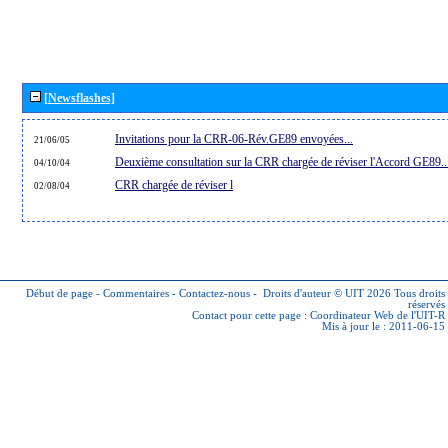
[Newsflashes]
Invitations pour la CRR-06-Rév.GE89 envoyées...
21/06/05
Deuxième consultation sur la CRR chargée de réviser l'Accord GE89..
04/10/04
CRR chargée de réviser l
02/08/04
Début de page
-
Commentaires
-
Contactez-nous
-
Droits d'auteur © UIT 2026
Tous droits
réservés
Contact pour cette page :
Coordinateur Web de l'UIT-R
Mis à jour le : 2011-06-15