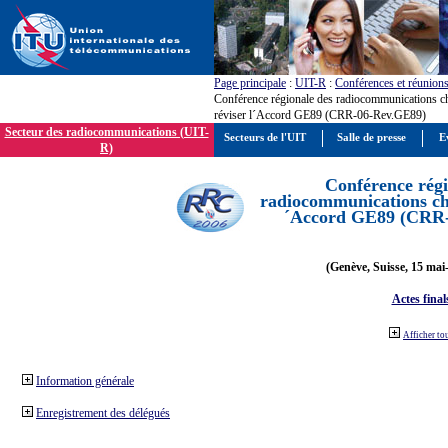
Page principale
:
UIT-R
:
Conférences et réunion
Conférence régionale des radiocommunications c
réviser l´Accord GE89 (CRR-06-Rev.GE89)
Secteur des radiocommunications (UIT-
Secteurs de l'UIT
Salle de presse
E
R)
Conférence régi
radiocommunications cha
´Accord GE89 (CRR
(Genève, Suisse, 15 mai
Actes final
Afficher to
Information générale
Enregistrement des délégués