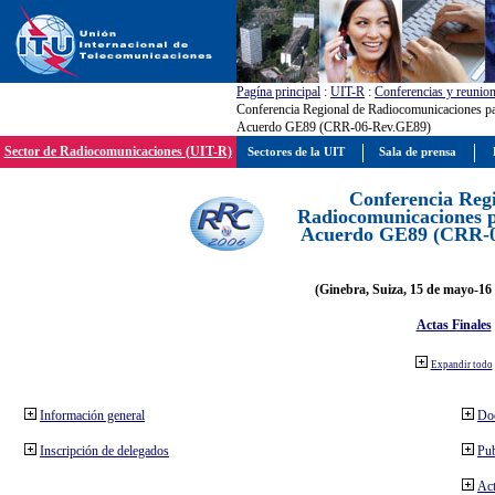
Pagína principal
:
UIT-R
:
Conferencias y reunio
Conferencia Regional de Radiocomunicaciones par
Acuerdo GE89 (CRR-06-Rev.GE89)
Sector de Radiocomunicaciones (UIT-R)
Sectores de la UIT
Sala de prensa
Conferencia Reg
Radiocomunicaciones pa
Acuerdo GE89 (CRR-
(Ginebra, Suiza, 15 de mayo-16 
Actas Finales
Expandir todo
Información general
Do
Inscripción de delegados
Pub
Act