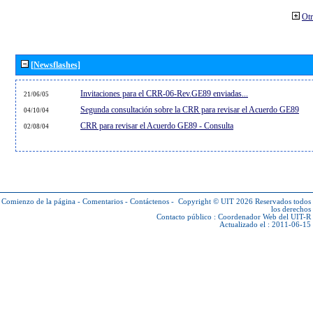
Otr
[Newsflashes]
Invitaciones para el CRR-06-Rev.GE89 enviadas...
21/06/05
Segunda consultación sobre la CRR para revisar el Acuerdo GE89
04/10/04
CRR para revisar el Acuerdo GE89 - Consulta
02/08/04
Comienzo de la página
-
Comentarios
-
Contáctenos
-
Copyright © UIT 2026
Reservados todos
los derechos
Contacto público :
Coordenador Web del UIT-R
Actualizado el : 2011-06-15