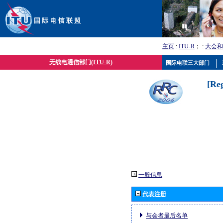
主页
:
ITU-R
； :
大会和
无线电通信部门(ITU-R)
国际电联三大部门
[Re
一般信息
代表注册
与会者最后名单