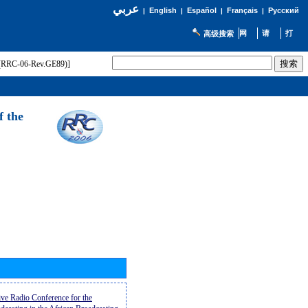
عربي
English
Español
Français
Русский
|
|
|
|
高级搜索
t (RRC-06-Rev.GE89)]
f the
ive Radio Conference for the