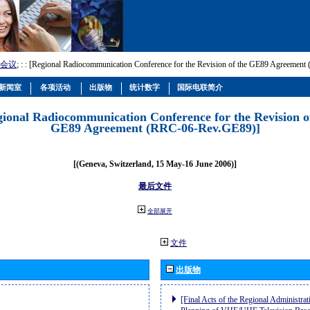
会议
; :
: [Regional Radiocommunication Conference for the Revision of the GE89 Agreemen
新闻室
各项活动
出版物
统计数字
国际电联简介
gional Radiocommunication Conference for the Revision o
GE89 Agreement (RRC-06-Rev.GE89)]
[(Geneva, Switzerland, 15 May-16 June 2006)]
最后文件
全部展开
文件
出版物
[Final Acts of the Regional Administrat