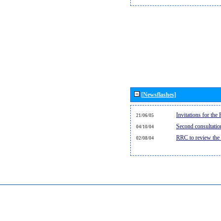
[Newsflashes]
Invitations for th
21/06/05
Second consultati
04/10/04
RRC to review the
02/08/04