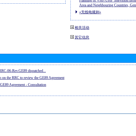
Planning of VHF/UHF Television Broad
Area and Neighbouring Countries, Ge
«无线电规则»
相关活动
其它信息
e RRC-06-Rev.GE89 dispatched...
on on the RRC to review the GE89 Agreement
 GE89 Agreement - Consultation