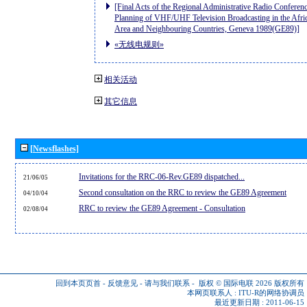
[Final Acts of the Regional Administrative Radio Conferenc
Planning of VHF/UHF Television Broadcasting in the Afri
Area and Neighbouring Countries, Geneva 1989(GE89)]
«无线电规则»
相关活动
其它信息
[Newsflashes]
Invitations for the RRC-06-Rev.GE89 dispatched...
21/06/05
Second consultation on the RRC to review the GE89 Agreement
04/10/04
RRC to review the GE89 Agreement - Consultation
02/08/04
回到本页页首
-
反馈意见
-
请与我们联系
-
版权 © 国际电联 2026
版权所有
本网页联系人 :
ITU-R的网络协调员
最近更新日期 : 2011-06-15