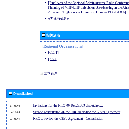
[Final Acts of the Regional Administrative Radio Conferenc
Planning of VHF/UHF Television Broadcasting in the Afri
Area and Neighbouring Countries, Geneva 1989(GE89)]
«无线电规则»
相关活动
[Regional Organisations]
[CEPT]
[EBU]
其它信息
[Newsflashes]
Invitations for the RRC-06-Rev.GE89 dispatched...
21/06/05
Second consultation on the RRC to review the GE89 Agreement
04/10/04
RRC to review the GE89 Agreement - Consultation
02/08/04