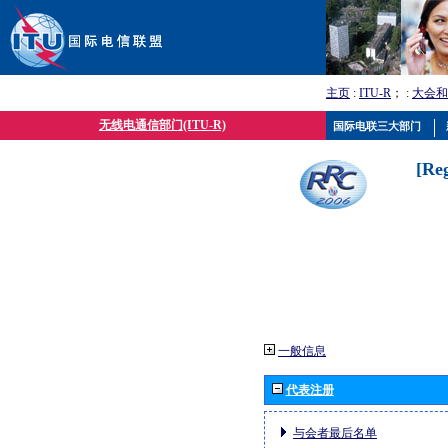
主页
:
ITU-R
； :
大会和
无线电通信部门(ITU-R)
国际电联三大部门
[Re
一般信息
代表注册
与会者最后名单