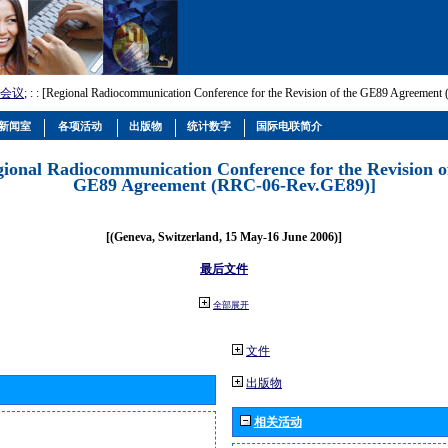
会议
; :
: [Regional Radiocommunication Conference for the Revision of the GE89 Agreemen
新闻室
各项活动
出版物
统计数字
国际电联简介
gional Radiocommunication Conference for the Revision o
GE89 Agreement (RRC-06-Rev.GE89)]
[(Geneva, Switzerland, 15 May-16 June 2006)]
最后文件
全部展开
文件
出版物
相关活动