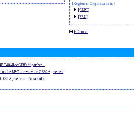
[Regional Organisations]
[CEPT]
[EBU]
其它信息
e RRC-06-Rev.GE89 dispatched...
on on the RRC to review the GE89 Agreement
 GE89 Agreement - Consultation