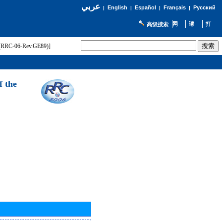
عربي
English
Español
Français
Русский
|
|
|
|
高级搜索
t (RRC-06-Rev.GE89)]
f the