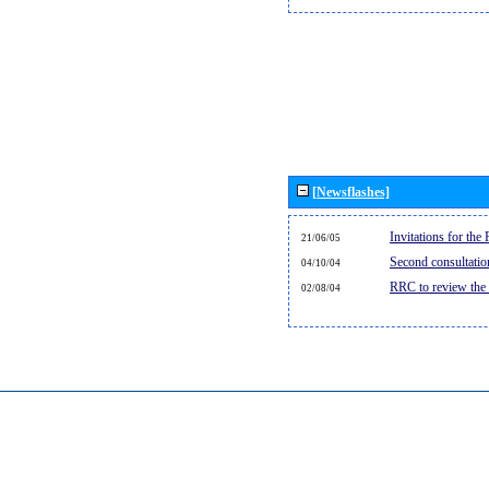
[Newsflashes]
Invitations for th
21/06/05
Second consultati
04/10/04
RRC to review the
02/08/04