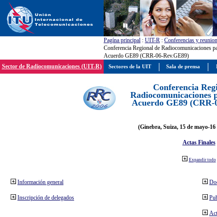
Pagína principal
:
UIT-R
:
Conferencias y reunio
Conferencia Regional de Radiocomunicaciones par
Acuerdo GE89 (CRR-06-Rev.GE89)
Sector de Radiocomunicaciones (UIT-R)
Sectores de la UIT
Sala de prensa
Conferencia Reg
Radiocomunicaciones pa
Acuerdo GE89 (CRR-
(Ginebra, Suiza, 15 de mayo-16 
Actas Finales
Expandir todo
Información general
Do
Inscripción de delegados
Pub
Act