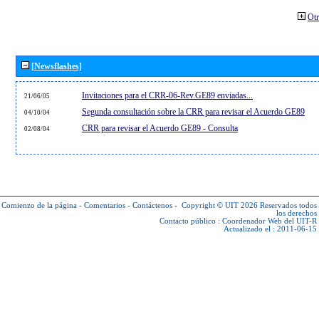
Otr
[Newsflashes]
Invitaciones para el CRR-06-Rev.GE89 enviadas...
21/06/05
Segunda consultación sobre la CRR para revisar el Acuerdo GE89
04/10/04
CRR para revisar el Acuerdo GE89 - Consulta
02/08/04
Comienzo de la página
-
Comentarios
-
Contáctenos
-
Copyright © UIT 2026
Reservados todos
los derechos
Contacto público :
Coordenador Web del UIT-R
Actualizado el : 2011-06-15