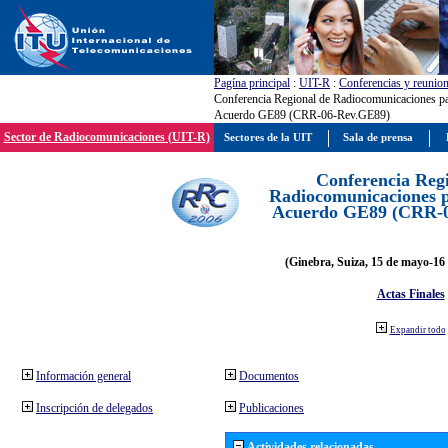
Pagína principal
:
UIT-R
:
Conferencias y reunio
Conferencia Regional de Radiocomunicaciones par
Acuerdo GE89 (CRR-06-Rev.GE89)
Sector de Radiocomunicaciones (UIT-R)
Sectores de la UIT
Sala de prensa
Conferencia Reg
Radiocomunicaciones pa
Acuerdo GE89 (CRR-
(Ginebra, Suiza, 15 de mayo-16 
Actas Finales
Expandir todo
Información general
Documentos
Inscripción de delegados
Publicaciones
Actividades relacionadas