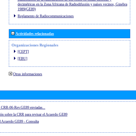
decimétricas en la Zona Africana de Radiodifusión y países vecinos, Ginebra
1989(GE89)
Reglamento de Radiocommunicaciones
Actividades relacionadas
Organizaciones Regionales
[CEPT]
[EBU]
Otras informaciones
el CRR-06-Rev.GE89 enviadas...
ón sobre la CRR para revisar el Acuerdo GE89
el Acuerdo GE89 - Consulta