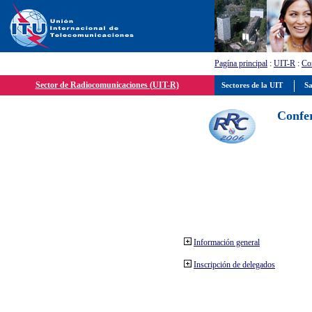
Pagína principal
:
UIT-R
:
Con
Sector de Radiocomunicaciones (UIT-R)
Sectores de la UIT
Sa
Confer
Información general
Inscripción de delegados