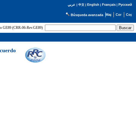
English
Français
Русский
عربي
|
中文
|
|
|
Búsqueda avanzada
uerdo GE89 (CRR-06-Rev.GE89)
Acuerdo