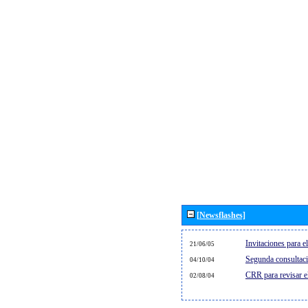
[Newsflashes]
Invitaciones para 
21/06/05
Segunda consultaci
04/10/04
CRR para revisar 
02/08/04