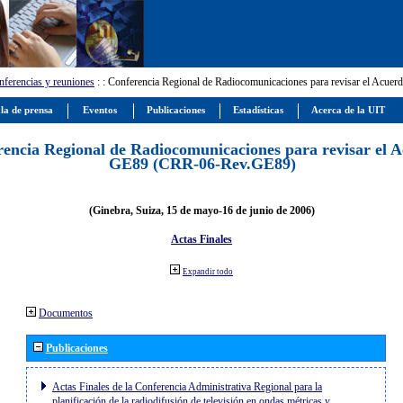
ferencias y reuniones
:
: Conferencia Regional de Radiocomunicaciones para revisar el Ac
la de prensa
Eventos
Publicaciones
Estadísticas
Acerca de la UIT
encia Regional de Radiocomunicaciones para revisar el 
GE89 (CRR-06-Rev.GE89)
(Ginebra, Suiza, 15 de mayo-16 de junio de 2006)
Actas Finales
Expandir todo
Documentos
Publicaciones
Actas Finales de la Conferencia Administrativa Regional para la
planificación de la radiodifusión de televisión en ondas métricas y