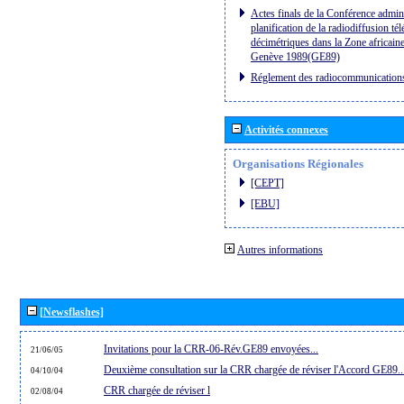
Actes finals de la Conférence admini
planification de la radiodiffusion té
décimétriques dans la Zone africaine
Genève 1989(GE89)
Réglement des radiocommunication
Activités connexes
Organisations Régionales
[CEPT]
[EBU]
Autres informations
[Newsflashes]
Invitations pour la CRR-06-Rév.GE89 envoyées...
21/06/05
Deuxième consultation sur la CRR chargée de réviser l'Accord GE89..
04/10/04
CRR chargée de réviser l
02/08/04