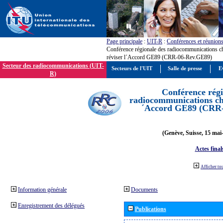
Page principale
:
UIT-R
:
Conférences et réunion
Conférence régionale des radiocommunications c
réviser l´Accord GE89 (CRR-06-Rev.GE89)
Secteur des radiocommunications (UIT-
Secteurs de l'UIT
Salle de presse
E
R)
Conférence régi
radiocommunications cha
´Accord GE89 (CRR
(Genève, Suisse, 15 mai
Actes final
Afficher to
Information générale
Documents
Enregistrement des délégués
Publications