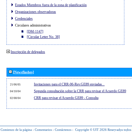
Estados Miembros fuera de la zona de planificación
Organizaciones observadoras
Credenciales
Circulares administrativas
[DM-1147]
[Circular Letter No. 38]
Inscripción de delegados
[Newsflashes]
Invitaciones para el CRR-06-Rev.GE89 enviadas...
21/06/05
Segunda consultación sobre la CRR para revisar el Acuerdo GE89
04/10/04
CRR para revisar el Acuerdo GE89 - Consulta
02/08/04
Comienzo de la página
-
Comentarios
-
Contáctenos
-
Copyright © UIT 2026
Reservados todos