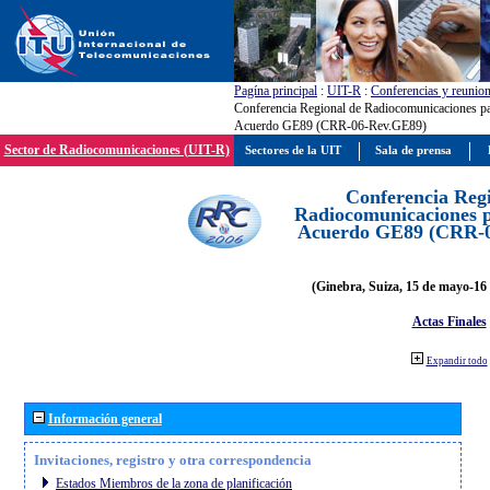
Pagína principal
:
UIT-R
:
Conferencias y reunio
Conferencia Regional de Radiocomunicaciones par
Acuerdo GE89 (CRR-06-Rev.GE89)
Sector de Radiocomunicaciones (UIT-R)
Sectores de la UIT
Sala de prensa
Conferencia Reg
Radiocomunicaciones pa
Acuerdo GE89 (CRR-
(Ginebra, Suiza, 15 de mayo-16 
Actas Finales
Expandir todo
Información general
Invitaciones, registro y otra correspondencia
Estados Miembros de la zona de planificación