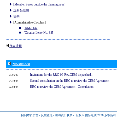
[Member States outside the planning area]
观察员组织
证书
[Administrative Circulars]
[DM-1147]
[Circular Letter No. 38]
代表注册
[Newsflashes]
Invitations for the RRC-06-Rev.GE89 dispatched...
21/06/05
Second consultation on the RRC to review the GE89 Agreement
04/10/04
RRC to review the GE89 Agreement - Consultation
02/08/04
回到本页页首
-
反馈意见
-
请与我们联系
-
版权 © 国际电联 2026
版权所有