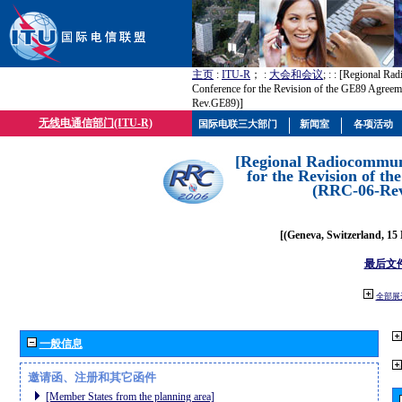
主页
:
ITU-R
； :
大会和会议
; :
: [Regional Ra
Conference for the Revision of the GE89 Agree
Rev.GE89)]
无线电通信部门(ITU-R)
国际电联三大部门
新闻室
各项活动
[Regional Radiocommun
for the Revision of t
(RRC-06-Re
[(Geneva, Switzerland, 15
最后文
全部展
一般信息
邀请函、注册和其它函件
[Member States from the planning area]