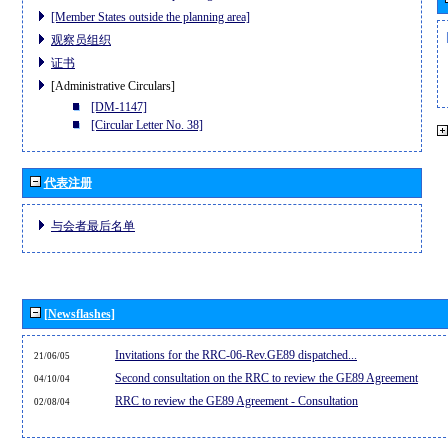
[Member States outside the planning area]
观察员组织
证书
[Administrative Circulars]
[DM-1147]
[Circular Letter No. 38]
代表注册
与会者最后名单
[Newsflashes]
Invitations for the RRC-06-Rev.GE89 dispatched...
21/06/05
Second consultation on the RRC to review the GE89 Agreement
04/10/04
RRC to review the GE89 Agreement - Consultation
02/08/04