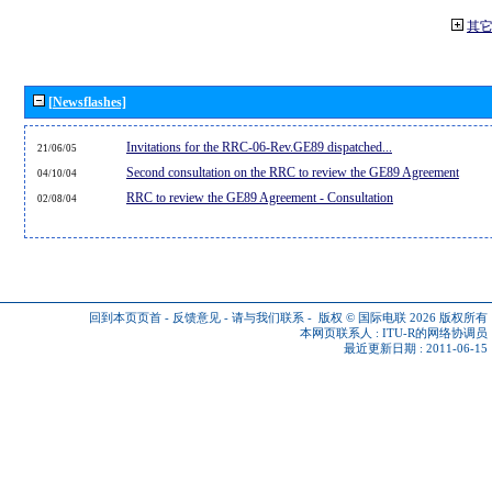
其
[Newsflashes]
Invitations for the RRC-06-Rev.GE89 dispatched...
21/06/05
Second consultation on the RRC to review the GE89 Agreement
04/10/04
RRC to review the GE89 Agreement - Consultation
02/08/04
回到本页页首
-
反馈意见
-
请与我们联系
-
版权 © 国际电联 2026
版权所有
本网页联系人 :
ITU-R的网络协调员
最近更新日期 : 2011-06-15