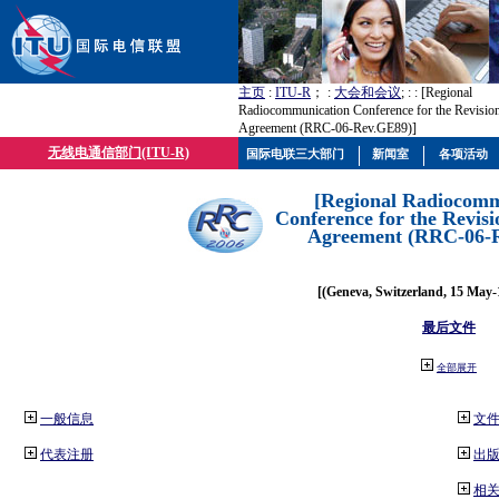
主页
:
ITU-R
； :
大会和会议
; :
: [Regional
Radiocommunication Conference for the Revisio
Agreement (RRC-06-Rev.GE89)]
无线电通信部门(ITU-R)
国际电联三大部门
新闻室
各项活动
[Regional Radiocomm
Conference for the Revisi
Agreement (RRC-06-
[(Geneva, Switzerland, 15 May-
最后文件
全部展开
一般信息
文
代表注册
出
相