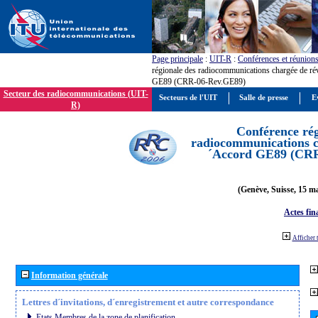
Page principale
:
UIT-R
:
Conférences et réunion
régionale des radiocommunications chargée de ré
GE89 (CRR-06-Rev.GE89)
Secteur des radiocommunications (UIT-
Secteurs de l'UIT
Salle de presse
E
R)
Conférence rég
radiocommunications ch
´Accord GE89 (CR
(Genève, Suisse, 15 ma
Actes fin
Afficher 
Information générale
Lettres d´invitations, d´enregistrement et autre correspondance
Etats Membres de la zone de planification