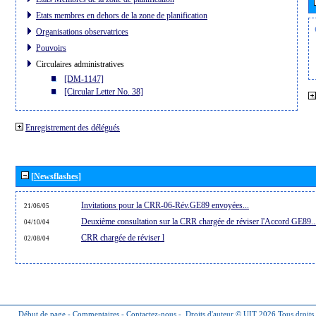
Etats membres en dehors de la zone de planification
Organisations observatrices
Pouvoirs
Circulaires administratives
[DM-1147]
[Circular Letter No. 38]
Enregistrement des délégués
[Newsflashes]
Invitations pour la CRR-06-Rév.GE89 envoyées...
21/06/05
Deuxième consultation sur la CRR chargée de réviser l'Accord GE89..
04/10/04
CRR chargée de réviser l
02/08/04
Début de page
-
Commentaires
-
Contactez-nous
-
Droits d'auteur © UIT 2026
Tous droits