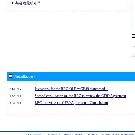
与会者最后名单
[Newsflashes]
Invitations for the RRC-06-Rev.GE89 dispatched...
21/06/05
Second consultation on the RRC to review the GE89 Agreement
04/10/04
RRC to review the GE89 Agreement - Consultation
02/08/04