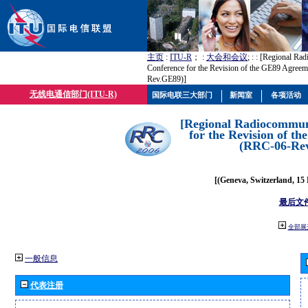
主页
:
ITU-R
； :
大会和会议
; :
: [Regional Ra
Conference for the Revision of the GE89 Agree
Rev.GE89)]
无线电通信部门(ITU-R)
国际电联三大部门
新闻室
各项活动
[Regional Radiocommun
for the Revision of t
(RRC-06-Re
[(Geneva, Switzerland, 15
最后文
全部展
一般信息
代表注册