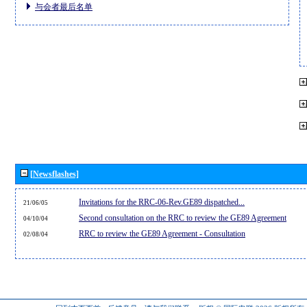
与会者最后名单
[Newsflashes]
Invitations for the RRC-06-Rev.GE89 dispatched...
21/06/05
Second consultation on the RRC to review the GE89 Agreement
04/10/04
RRC to review the GE89 Agreement - Consultation
02/08/04