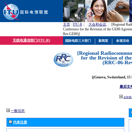
主页
:
ITU-R
； :
大会和会议
; :
: [Regional Ra
Conference for the Revision of the GE89 Agree
Rev.GE89)]
无线电通信部门(ITU-R)
国际电联三大部门
新闻室
各项活动
[Regional Radiocommun
for the Revision of t
(RRC-06-Re
[(Geneva, Switzerland, 15
最后文
全部展
一般信息
代表注册