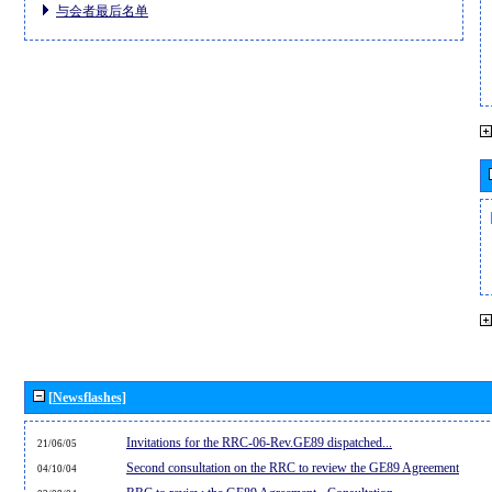
与会者最后名单
[Newsflashes]
Invitations for the RRC-06-Rev.GE89 dispatched...
21/06/05
Second consultation on the RRC to review the GE89 Agreement
04/10/04