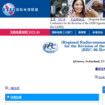
主页
:
ITU-R
； :
大会和会议
; :
: [Regional Ra
Conference for the Revision of the GE89 Agree
Rev.GE89)]
无线电通信部门(ITU-R)
国际电联三大部门
新闻室
各项活动
[Regional Radiocommun
for the Revision of t
(RRC-06-Re
[(Geneva, Switzerland, 15
最后文
全部展
一般信息
代表注册