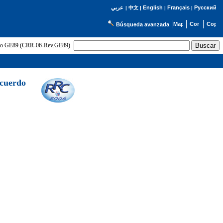
English
Français
Русский
عربي
|
中文
|
|
|
Búsqueda avanzada
uerdo GE89 (CRR-06-Rev.GE89)
Acuerdo