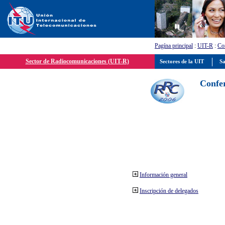
Pagína principal
:
UIT-R
:
Con
Sector de Radiocomunicaciones (UIT-R)
Sectores de la UIT
Sa
Confer
Información general
Inscripción de delegados