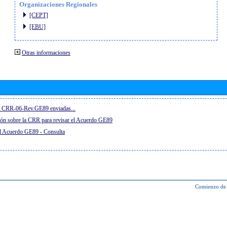
Organizaciones Regionales
[CEPT]
[EBU]
Otras informaciones
el CRR-06-Rev.GE89 enviadas...
ón sobre la CRR para revisar el Acuerdo GE89
el Acuerdo GE89 - Consulta
Comienzo de 