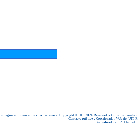
la página
-
Comentarios
-
Contáctenos
-
Copyright © UIT 2026
Reservados todos los derechos
Contacto público :
Coordenador Web del UIT-R
Actualizado el : 2011-06-15