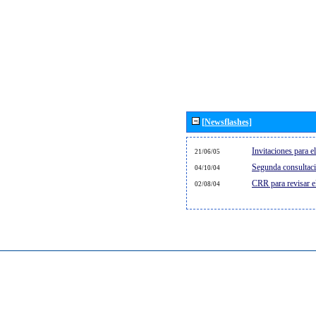
[Newsflashes]
Invitaciones para 
21/06/05
Segunda consultaci
04/10/04
CRR para revisar 
02/08/04