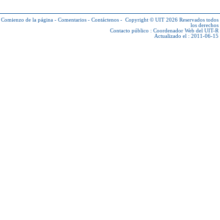
Comienzo de la página
-
Comentarios
-
Contáctenos
-
Copyright © UIT 2026
Reservados todos
los derechos
Contacto público :
Coordenador Web del UIT-R
Actualizado el : 2011-06-15