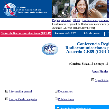
Pagína principal
:
UIT-R
:
Conferencias y reunio
Conferencia Regional de Radiocomunicaciones par
Acuerdo GE89 (CRR-06-Rev.GE89)
Sector de Radiocomunicaciones (UIT-R)
Sectores de la UIT
Sala de prensa
Conferencia Reg
Radiocomunicaciones pa
Acuerdo GE89 (CRR-
(Ginebra, Suiza, 15 de mayo-16 
Actas Finales
Expandir todo
Información general
Documentos
Inscripción de delegados
Publicaciones
Actividades relacionadas