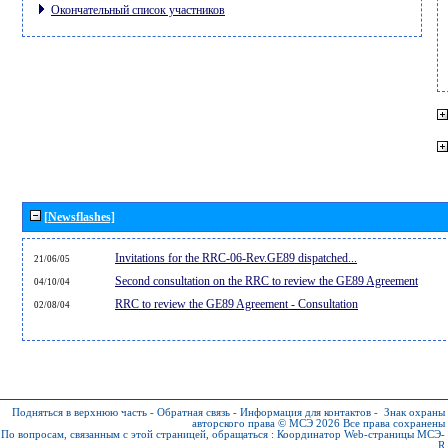
Окончательный список участников
[Newsflashes]
Invitations for the RRC-06-Rev.GE89 dispatched...
21/06/05
Second consultation on the RRC to review the GE89 Agreement
04/10/04
RRC to review the GE89 Agreement - Consultation
02/08/04
Подняться в верхнюю часть
-
Обратная связь
-
Информация для контактов
-
Знак охраны
авторского права © МСЭ 2026
Все права сохранены
По вопросам, связанным с этой страницей, обращаться :
Координатор Web-страницы МСЭ-
R