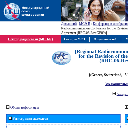
Домашний
:
МСЭ-R
:
Конференции и собрани
Radiocommunication Conference for the Revisio
Agreement (RRC-06-Rev.GE89)]
Сектор радиосвязи (МСЭ-R)
Секторы МСЭ
Отдел новостей
М
[Regional Radiocommun
for the Revision of t
(RRC-06-Re
[(Geneva, Switzerland, 15
Заключительн
Расширить
Общая информация
Регистрация делегатов