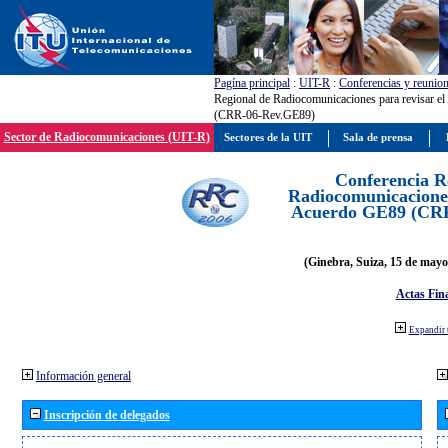
Pagína principal
:
UIT-R
:
Conferencias y reunio
Regional de Radiocomunicaciones para revisar e
(CRR-06-Rev.GE89)
Sector de Radiocomunicaciones (UIT-R)
Sectores de la UIT
Sala de prensa
Conferencia R
Radiocomunicaciones
Acuerdo GE89 (CR
(Ginebra, Suiza, 15 de mayo
Actas Fina
Expandir 
Información general
Inscripción de delegados