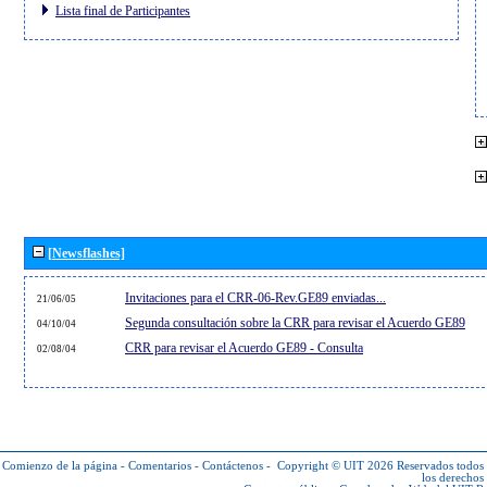
Lista final de Participantes
[Newsflashes]
Invitaciones para el CRR-06-Rev.GE89 enviadas...
21/06/05
Segunda consultación sobre la CRR para revisar el Acuerdo GE89
04/10/04
CRR para revisar el Acuerdo GE89 - Consulta
02/08/04
Comienzo de la página
-
Comentarios
-
Contáctenos
-
Copyright © UIT 2026
Reservados todos
los derechos