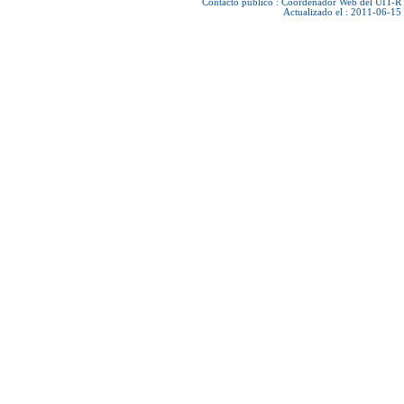
Contacto público :
Coordenador Web del UIT-R
Actualizado el : 2011-06-15