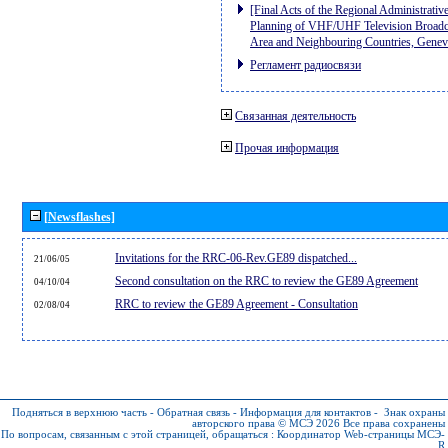
[Final Acts of the Regional Administrativ
Planning of VHF/UHF Television Broadcas
Area and Neighbouring Countries, Gene
Регламент радиосвязи
Связанная деятельность
Прочая информация
[Newsflashes]
Invitations for the RRC-06-Rev.GE89 dispatched...
21/06/05
Second consultation on the RRC to review the GE89 Agreement
04/10/04
RRC to review the GE89 Agreement - Consultation
02/08/04
Подняться в верхнюю часть
-
Обратная связь
-
Информация для контактов
-
Знак охраны
авторского права © МСЭ 2026
Все права сохранены
По вопросам, связанным с этой страницей, обращаться :
Координатор Web-страницы МСЭ-
R