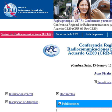
Pagína principal
:
UIT-R
:
Conferencias y reunio
Conferencia Regional de Radiocomunicaciones par
Acuerdo GE89 (CRR-06-Rev.GE89)
Sector de Radiocomunicaciones (UIT-R)
Sectores de la UIT
Sala de prensa
Conferencia Reg
Radiocomunicaciones pa
Acuerdo GE89 (CRR-
(Ginebra, Suiza, 15 de mayo-16 
Actas Finales
Expandir todo
Información general
Documentos
Inscripción de delegados
Publicaciones