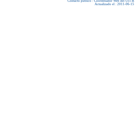
Contacto público :
Coordenador Web del UIT-R
Actualizado el : 2011-06-15