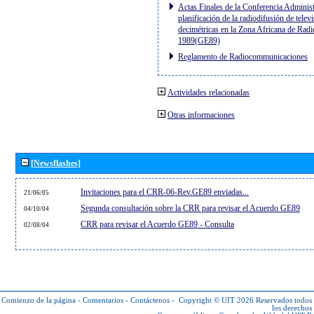
Actas Finales de la Conferencia Administ
planificación de la radiodifusión de telev
decimétricas en la Zona Africana de Radi
1989(GE89)
Reglamento de Radiocommunicaciones
Actividades relacionadas
Otras informaciones
[Newsflashes]
Invitaciones para el CRR-06-Rev.GE89 enviadas...
21/06/05
Segunda consultación sobre la CRR para revisar el Acuerdo GE89
04/10/04
CRR para revisar el Acuerdo GE89 - Consulta
02/08/04
Comienzo de la página
-
Comentarios
-
Contáctenos
-
Copyright © UIT 2026
Reservados todos
los derechos