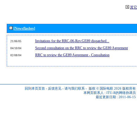
其
[Newsflashes]
Invitations for the RRC-06-Rev.GE89 dispatched...
21/06/05
Second consultation on the RRC to review the GE89 Agreement
04/10/04
RRC to review the GE89 Agreement - Consultation
02/08/04
回到本页页首
-
反馈意见
-
请与我们联系
-
版权 © 国际电联 2026
版权所有
本网页联系人 :
ITU-R的网络协调员
最近更新日期 : 2011-06-15