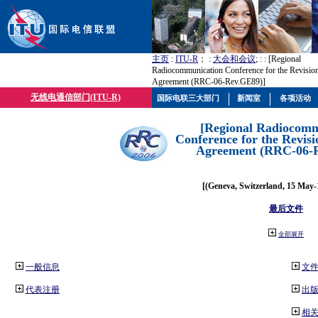
主页
:
ITU-R
； :
大会和会议
; :
: [Regional
Radiocommunication Conference for the Revisio
Agreement (RRC-06-Rev.GE89)]
无线电通信部门(ITU-R)
国际电联三大部门
新闻室
各项活动
[Regional Radiocomm
Conference for the Revisi
Agreement (RRC-06-
[(Geneva, Switzerland, 15 May-
最后文件
全部展开
一般信息
文
代表注册
出
相