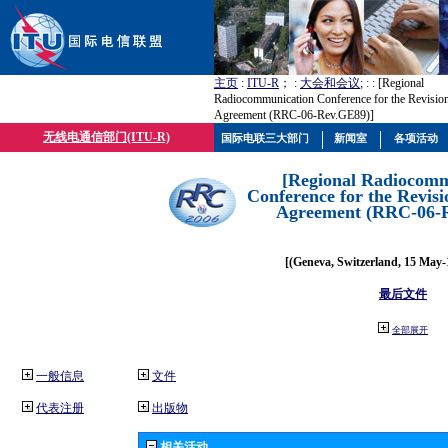
主页
:
ITU-R
； :
大会和会议
; :
: [Regional
Radiocommunication Conference for the Revisio
Agreement (RRC-06-Rev.GE89)]
无线电通信部门(ITU-R)
国际电联三大部门
新闻室
各项活动
[Regional Radiocomm
Conference for the Revisi
Agreement (RRC-06-
[(Geneva, Switzerland, 15 May-
最后文件
全部展开
一般信息
文件
代表注册
出版物
相关活动