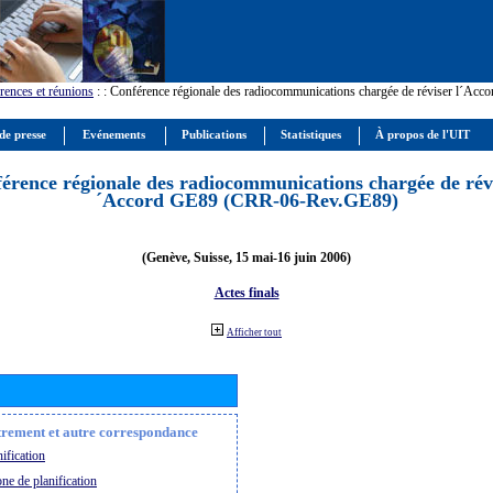
rences et réunions
:
: Conférence régionale des radiocommunications chargée de réviser l´Ac
de presse
Evénements
Publications
Statistiques
À propos de l'UIT
érence régionale des radiocommunications chargée de révi
´Accord GE89 (CRR-06-Rev.GE89)
(Genève, Suisse, 15 mai-16 juin 2006)
Actes finals
Afficher tout
strement et autre correspondance
ification
ne de planification