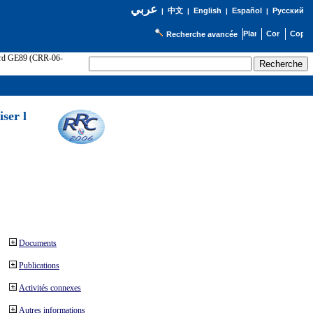
عربي
English
Español
Русский
|
中文
|
|
|
Recherche avancée
cord GE89 (CRR-06-
ser l
Documents
Publications
Activités connexes
Autres informations