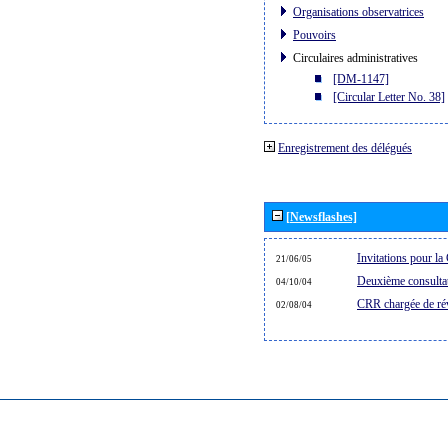
Organisations observatrices
Pouvoirs
Circulaires administratives
[DM-1147]
[Circular Letter No. 38]
Enregistrement des délégués
[Newsflashes]
Invitations pour 
21/06/05
Deuxième consultat
04/10/04
CRR chargée de rév
02/08/04