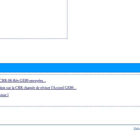
la CRR-06-Rév.GE89 envoyées...
ion sur la CRR chargée de réviser l'Accord GE89...
iser l
Déb