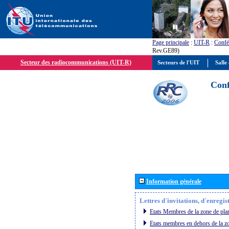
Page principale
:
UIT-R
:
Confé
Rev.GE89)
Secteur des radiocommunications (UIT-R)
Secteurs de l'UIT
Salle 
Conf
Information générale
Lettres d´invitations, d´enregi
Etats Membres de la zone de plan
Etats membres en dehors de la zo