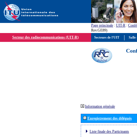
Page principale
:
UIT-R
:
Confé
Rev.GE89)
Secteur des radiocommunications (UIT-R)
Secteurs de l'UIT
Salle 
Conf
Information générale
Enregistrement des délégués
Liste finale des Participants