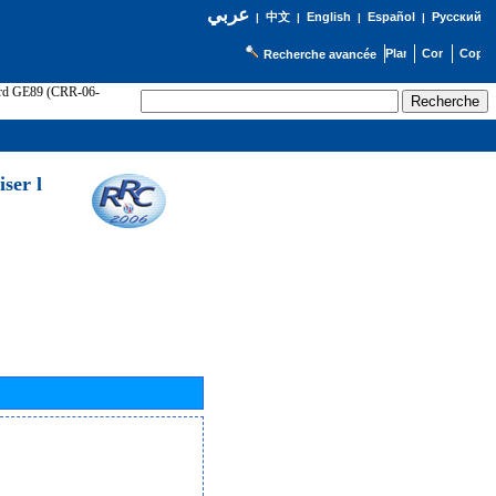
عربي
English
Español
Русский
|
中文
|
|
|
Recherche avancée
cord GE89 (CRR-06-
ser l