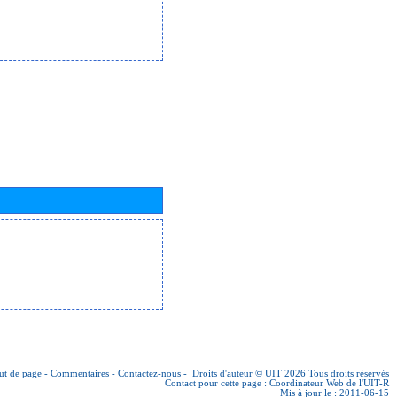
ut de page
-
Commentaires
-
Contactez-nous
-
Droits d'auteur © UIT 2026
Tous droits réservés
Contact pour cette page :
Coordinateur Web de l'UIT-R
Mis à jour le : 2011-06-15