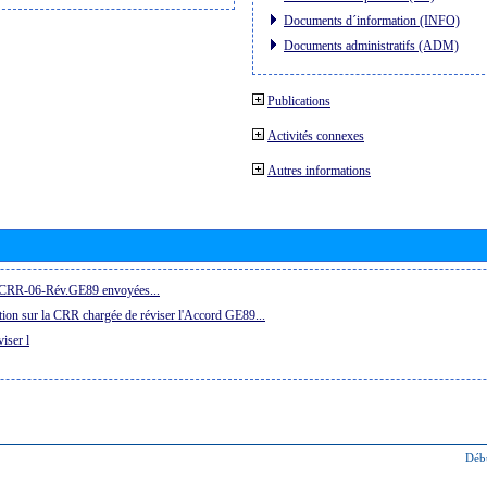
Documents d´information (INFO)
Documents administratifs (ADM)
Publications
Activités connexes
Autres informations
la CRR-06-Rév.GE89 envoyées...
ion sur la CRR chargée de réviser l'Accord GE89...
iser l
Déb