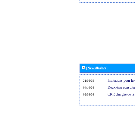
[Newsflashes]
Invitations pour 
21/06/05
Deuxième consultat
04/10/04
CRR chargée de rév
02/08/04