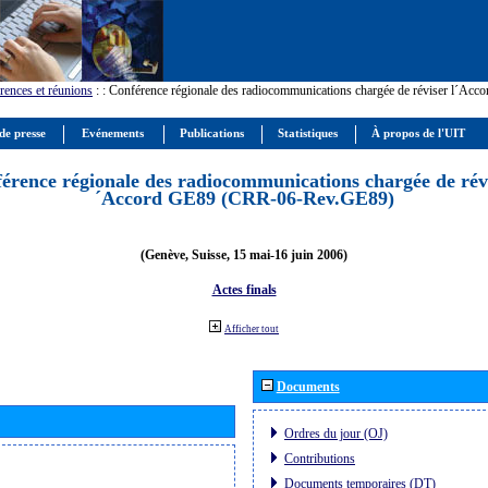
rences et réunions
:
: Conférence régionale des radiocommunications chargée de réviser l´Ac
de presse
Evénements
Publications
Statistiques
À propos de l'UIT
érence régionale des radiocommunications chargée de révi
´Accord GE89 (CRR-06-Rev.GE89)
(Genève, Suisse, 15 mai-16 juin 2006)
Actes finals
Afficher tout
Documents
Ordres du jour (OJ)
Contributions
Documents temporaires (DT)