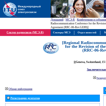
Домашний
:
МСЭ-R
:
Конференции и собрани
Radiocommunication Conference for the Revisio
Agreement (RRC-06-Rev.GE89)]
Сектор радиосвязи (МСЭ-R)
Секторы МСЭ
Отдел новостей
М
[Regional Radiocommun
for the Revision of t
(RRC-06-Re
[(Geneva, Switzerland, 15
Заключительн
Расширить
Общая информация
Регистрация делегатов