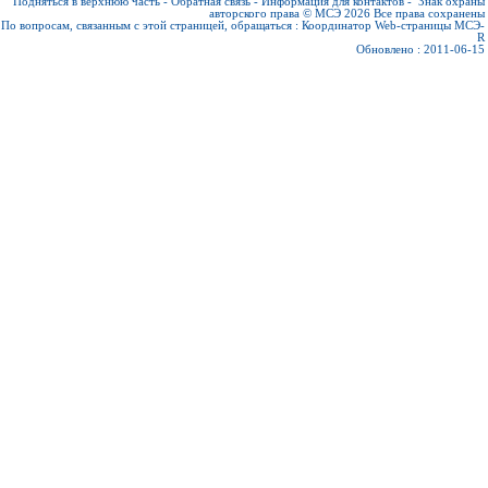
Подняться в верхнюю часть
-
Обратная связь
-
Информация для контактов
-
Знак охраны
авторского права © МСЭ 2026
Все права сохранены
По вопросам, связанным с этой страницей, обращаться :
Координатор Web-страницы МСЭ-
R
Обновлено : 2011-06-15