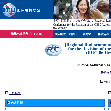
主页
:
ITU-R
； :
大会和会议
; :
: [Regional Ra
Conference for the Revision of the GE89 Agree
Rev.GE89)]
无线电通信部门(ITU-R)
国际电联三大部门
新闻室
各项活动
[Regional Radiocommun
for the Revision of t
(RRC-06-Re
[(Geneva, Switzerland, 15
最后文
全部展
一般信息
代表注册