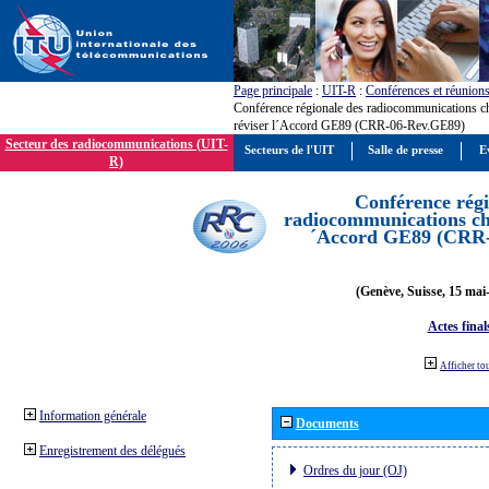
Page principale
:
UIT-R
:
Conférences et réunion
Conférence régionale des radiocommunications c
réviser l´Accord GE89 (CRR-06-Rev.GE89)
Secteur des radiocommunications (UIT-
Secteurs de l'UIT
Salle de presse
E
R)
Conférence régi
radiocommunications cha
´Accord GE89 (CRR
(Genève, Suisse, 15 mai
Actes final
Afficher to
Information générale
Documents
Enregistrement des délégués
Ordres du jour (OJ)