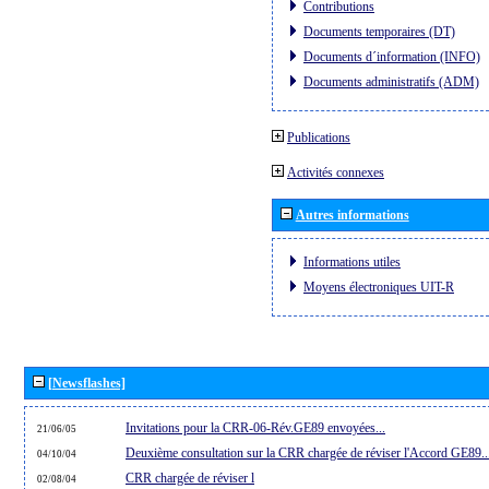
Contributions
Documents temporaires (DT)
Documents d´information (INFO)
Documents administratifs (ADM)
Publications
Activités connexes
Autres informations
Informations utiles
Moyens électroniques UIT-R
[Newsflashes]
Invitations pour la CRR-06-Rév.GE89 envoyées...
21/06/05
Deuxième consultation sur la CRR chargée de réviser l'Accord GE89..
04/10/04
CRR chargée de réviser l
02/08/04