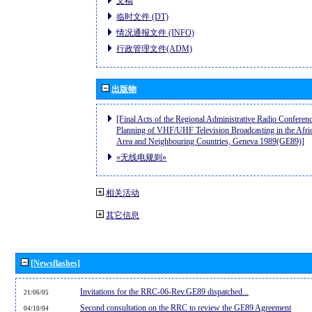
文稿
临时文件 (DT)
情况通报文件 (INFO)
行政管理文件(ADM)
出版物
[Final Acts of the Regional Administrative Radio Conferenc
Planning of VHF/UHF Television Broadcasting in the Afri
Area and Neighbouring Countries, Geneva 1989(GE89)]
«无线电规则»
相关活动
其它信息
[Newsflashes]
Invitations for the RRC-06-Rev.GE89 dispatched...
21/06/05
Second consultation on the RRC to review the GE89 Agreement
04/10/04