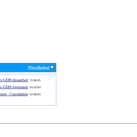
[Newsflashes]
v.GE89 dispatched...
21/06/05
the GE89 Agreement
04/10/04
ent - Consultation
02/08/04