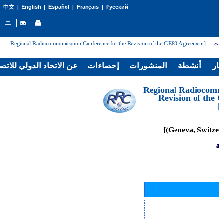
English
Español
Français
Русский
中文
|
|
|
|
: [Regional Radiocommunication Conference for the Revision of the GE89 Agreement
:
ات
ار
أنشطة
المنشورات
إحصاءات
عن الاتحاد الدولي للاتص
[Regional Radiocom
Revision of th
ة