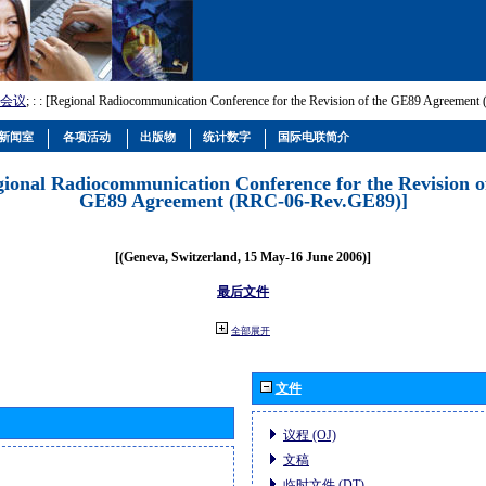
会议
; :
: [Regional Radiocommunication Conference for the Revision of the GE89 Agreemen
新闻室
各项活动
出版物
统计数字
国际电联简介
gional Radiocommunication Conference for the Revision o
GE89 Agreement (RRC-06-Rev.GE89)]
[(Geneva, Switzerland, 15 May-16 June 2006)]
最后文件
全部展开
文件
议程 (OJ)
文稿
临时文件 (DT)