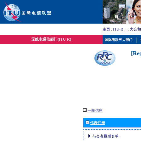
主页
:
ITU-R
； :
大会和
无线电通信部门(ITU-R)
国际电联三大部门
[Re
一般信息
代表注册
与会者最后名单