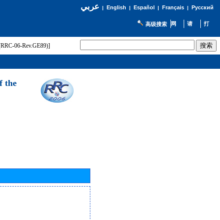
عربي
English
Español
Français
Русский
|
|
|
|
高级搜索
t (RRC-06-Rev.GE89)]
f the