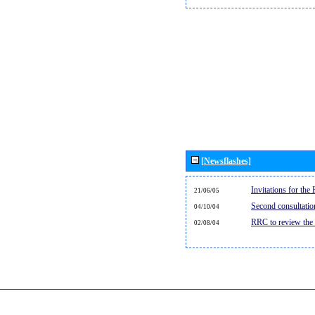
[Newsflashes]
Invitations for th
21/06/05
Second consultati
04/10/04
RRC to review the
02/08/04