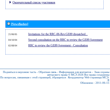
Окончательный список участников
[Newsflashes]
Invitations for the RRC-06-Rev.GE89 dispatched...
21/06/05
Second consultation on the RRC to review the GE89 Agreement
04/10/04
RRC to review the GE89 Agreement - Consultation
02/08/04
Подняться в верхнюю часть
-
Обратная связь
-
Информация для контактов
-
Знак охраны
авторского права © МСЭ 2026
Все права сохранены
По вопросам, связанным с этой страницей, обращаться :
Координатор Web-страницы МСЭ-
R
Обновлено : 2011-06-15