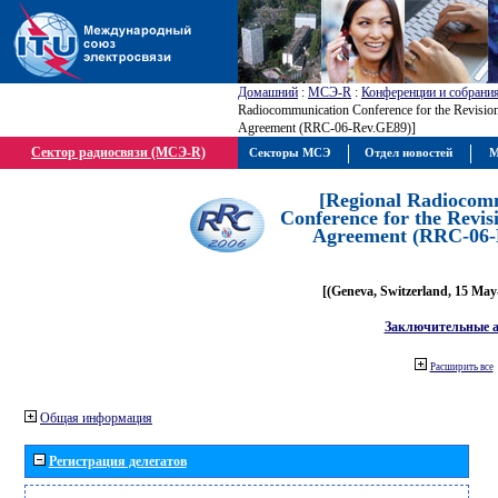
Домашний
:
МСЭ-R
:
Конференции и собрани
Radiocommunication Conference for the Revisio
Agreement (RRC-06-Rev.GE89)]
Сектор радиосвязи (МСЭ-R)
Секторы МСЭ
Отдел новостей
М
[Regional Radiocom
Conference for the Revis
Agreement (RRC-06-
[(Geneva, Switzerland, 15 May
Заключительные 
Расширить все
Общая информация
Регистрация делегатов