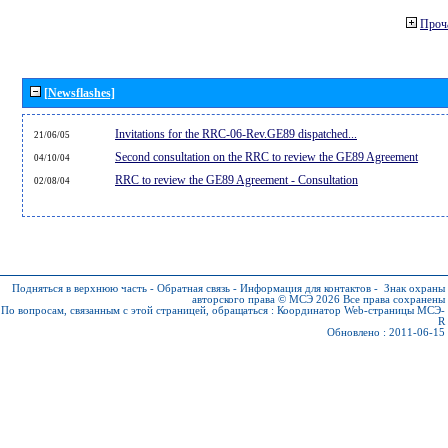
Проч
[Newsflashes]
Invitations for the RRC-06-Rev.GE89 dispatched...
21/06/05
Second consultation on the RRC to review the GE89 Agreement
04/10/04
RRC to review the GE89 Agreement - Consultation
02/08/04
Подняться в верхнюю часть
-
Обратная связь
-
Информация для контактов
-
Знак охраны
авторского права © МСЭ 2026
Все права сохранены
По вопросам, связанным с этой страницей, обращаться :
Координатор Web-страницы МСЭ-
R
Обновлено : 2011-06-15