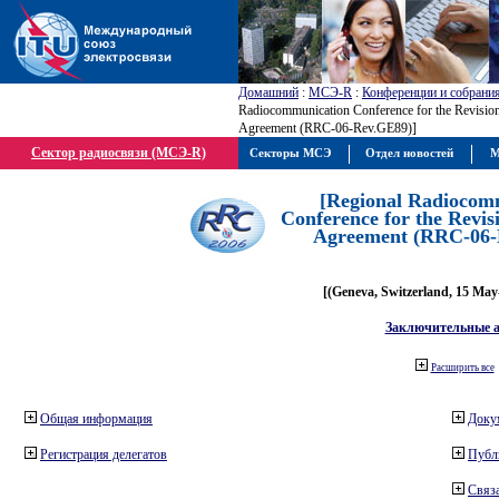
Домашний
:
МСЭ-R
:
Конференции и собрани
Radiocommunication Conference for the Revisio
Agreement (RRC-06-Rev.GE89)]
Сектор радиосвязи (МСЭ-R)
Секторы МСЭ
Отдел новостей
М
[Regional Radiocom
Conference for the Revis
Agreement (RRC-06-
[(Geneva, Switzerland, 15 May
Заключительные 
Расширить все
Общая информация
Доку
Регистрация делегатов
Публ
Связа