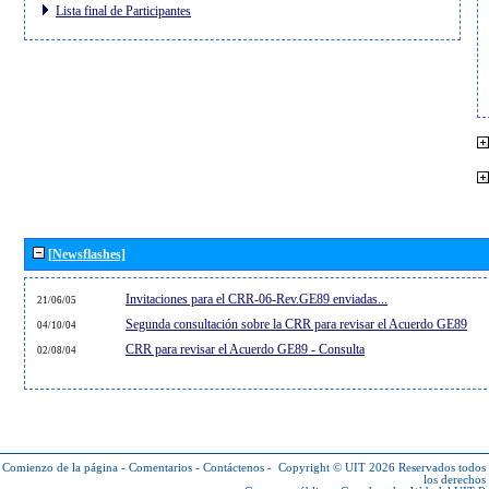
Lista final de Participantes
[Newsflashes]
Invitaciones para el CRR-06-Rev.GE89 enviadas...
21/06/05
Segunda consultación sobre la CRR para revisar el Acuerdo GE89
04/10/04
CRR para revisar el Acuerdo GE89 - Consulta
02/08/04
Comienzo de la página
-
Comentarios
-
Contáctenos
-
Copyright © UIT 2026
Reservados todos
los derechos