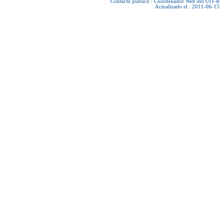
Contacto público :
Coordenador Web del UIT-R
Actualizado el : 2011-06-15