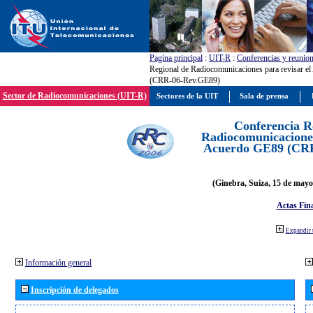
Pagína principal
:
UIT-R
:
Conferencias y reunio
Regional de Radiocomunicaciones para revisar e
(CRR-06-Rev.GE89)
Sector de Radiocomunicaciones (UIT-R)
Sectores de la UIT
Sala de prensa
Conferencia R
Radiocomunicaciones
Acuerdo GE89 (CR
(Ginebra, Suiza, 15 de mayo
Actas Fina
Expandir 
Información general
Inscripción de delegados