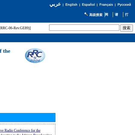
عربي
English
Español
Français
Русский
|
|
|
|
高级搜索
t (RRC-06-Rev.GE89)]
f the
ive Radio Conference for the