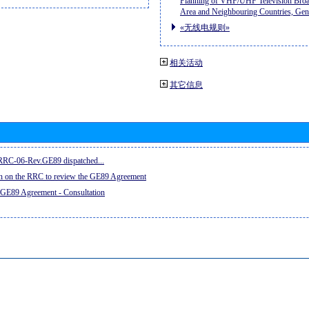
Planning of VHF/UHF Television Broad
Area and Neighbouring Countries, Ge
«无线电规则»
相关活动
其它信息
e RRC-06-Rev.GE89 dispatched...
on on the RRC to review the GE89 Agreement
 GE89 Agreement - Consultation