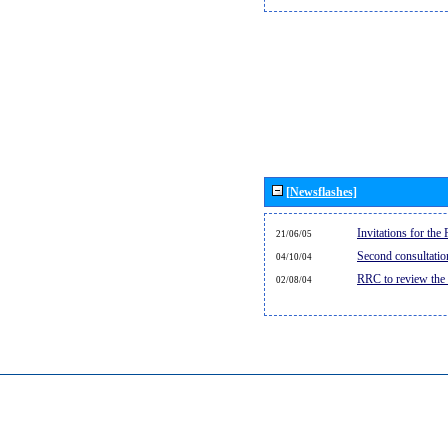
[Newsflashes]
Invitations for th
21/06/05
Second consultati
04/10/04
RRC to review the
02/08/04