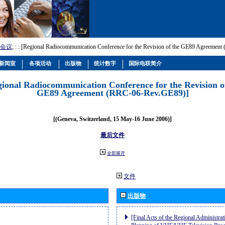
会议
; :
: [Regional Radiocommunication Conference for the Revision of the GE89 Agreemen
新闻室
各项活动
出版物
统计数字
国际电联简介
gional Radiocommunication Conference for the Revision o
GE89 Agreement (RRC-06-Rev.GE89)]
[(Geneva, Switzerland, 15 May-16 June 2006)]
最后文件
全部展开
文件
出版物
[Final Acts of the Regional Administrat