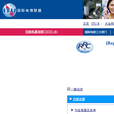
主页
:
ITU-R
； :
大会和
无线电通信部门(ITU-R)
国际电联三大部门
[Re
一般信息
代表注册
与会者最后名单