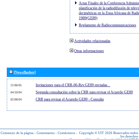
Actas Finales de la Conferencia Administ
planificación de la radiodifusión de telev
decimétricas en la Zona Africana de Radi
1989(GE89)
Reglamento de Radiocommunicaciones
Actividades relacionadas
Otras informaciones
[Newsflashes]
Invitaciones para el CRR-06-Rev.GE89 enviadas...
21/06/05
Segunda consultación sobre la CRR para revisar el Acuerdo GE89
04/10/04
CRR para revisar el Acuerdo GE89 - Consulta
02/08/04
Comienzo de la página
-
Comentarios
-
Contáctenos
-
Copyright © UIT 2026
Reservados todos
los derechos