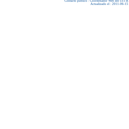
Contacto público :
Coordenador Web del UIT-R
Actualizado el : 2011-06-15