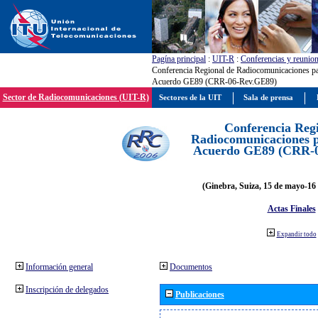
Pagína principal
:
UIT-R
:
Conferencias y reunio
Conferencia Regional de Radiocomunicaciones par
Acuerdo GE89 (CRR-06-Rev.GE89)
Sector de Radiocomunicaciones (UIT-R)
Sectores de la UIT
Sala de prensa
Conferencia Reg
Radiocomunicaciones pa
Acuerdo GE89 (CRR-
(Ginebra, Suiza, 15 de mayo-16 
Actas Finales
Expandir todo
Información general
Documentos
Inscripción de delegados
Publicaciones