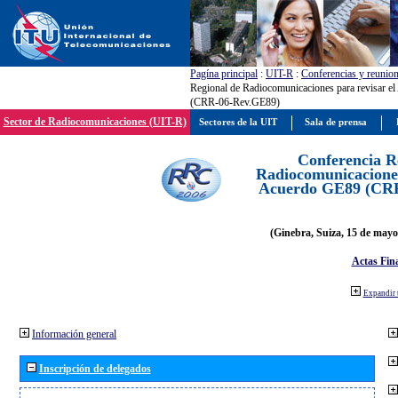
Pagína principal
:
UIT-R
:
Conferencias y reunio
Regional de Radiocomunicaciones para revisar e
(CRR-06-Rev.GE89)
Sector de Radiocomunicaciones (UIT-R)
Sectores de la UIT
Sala de prensa
Conferencia R
Radiocomunicaciones
Acuerdo GE89 (CR
(Ginebra, Suiza, 15 de mayo
Actas Fina
Expandir 
Información general
Inscripción de delegados