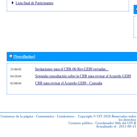
Lista final de Participantes
[Newsflashes]
Invitaciones para el CRR-06-Rev.GE89 enviadas...
21/06/05
Segunda consultación sobre la CRR para revisar el Acuerdo GE89
04/10/04
CRR para revisar el Acuerdo GE89 - Consulta
02/08/04
Comienzo de la página
-
Comentarios
-
Contáctenos
-
Copyright © UIT 2026
Reservados todos
los derechos
Contacto público :
Coordenador Web del UIT-R
Actualizado el : 2011-06-15